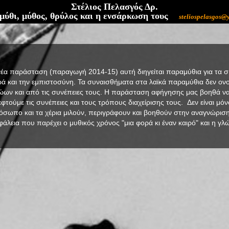
Στέλιος Πελασγός Δρ.
ύθι, μύθος, θρύλος και η ενσάρκωση τους
steliospelasgos@
νέα παράσταση (παραγωγή 2014-15) αυτή διηγείται παραμύθια για τα συ
ρά και την εμπιστοσύνη. Τα συναισθήματα στα λαϊκά παραμύθια δεν ονο
ώων και από τις συνέπειες τους. Η παράσταση αφήγησης μας βοηθά να
φτούμε τις συνέπειες και τους τρόπους διαχείρισης τους. Δεν είναι μόνο
όσωπο και τα χέρια μιλούν, περιγράφουν και βοηθούν στην αναγνώρι
άλεια που παρέχει ο μυθικός χρόνος "μια φορά κι έναν καιρό" και η γ