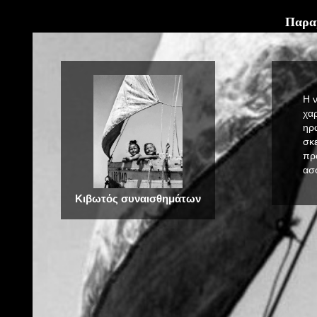
Παραμ
Η 
χα
ηρ
σκε
πρ
ασφ
Κιβωτός συναισθημάτων